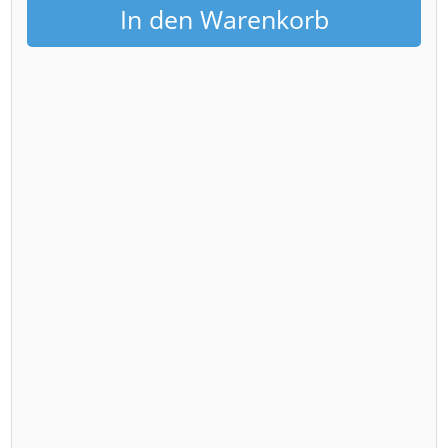
In den Warenkorb
Glockenspielpavillon
Menge