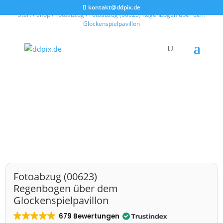
kontakt@ddpix.de
Start
/
Shop
/
Fotoabzug
/ Fotoabzug (00623) Regenbogen über dem
Glockenspielpavillon
Fotoabzug (00623)
Regenbogen über dem
Glockenspielpavillon
679 Bewertungen