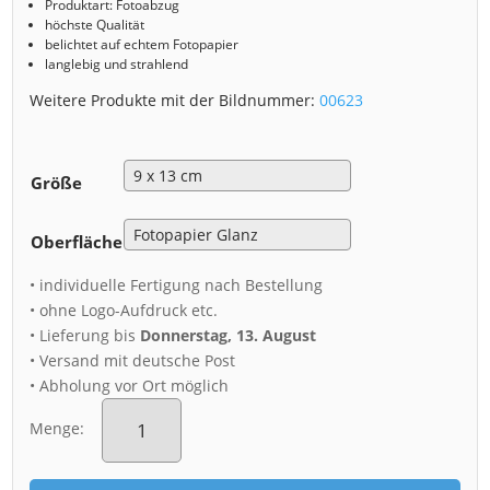
Produktart: Fotoabzug
höchste Qualität
belichtet auf echtem Fotopapier
langlebig und strahlend
Weitere Produkte mit der Bildnummer:
00623
Größe
Oberfläche
• individuelle Fertigung nach Bestellung
• ohne Logo-Aufdruck etc.
• Lieferung bis
Donnerstag, 13. August
• Versand mit deutsche Post
• Abholung vor Ort möglich
Fotoabzug
(00623)
Menge:
Regenbogen
über
dem