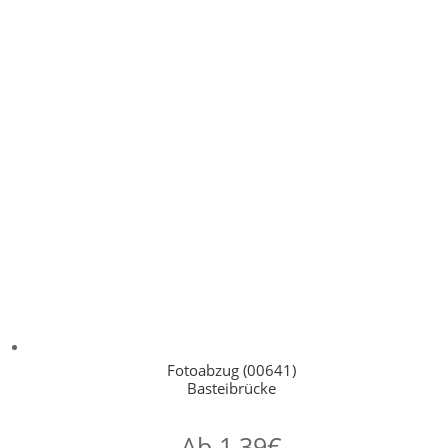
Fotoabzug (00641)
Basteibrücke
Ab
1,39
€