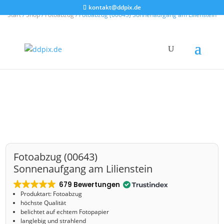
kontakt@ddpix.de
Start
/
Shop
/
Fotoabzug
/ Fotoabzug (00643) Sonnenaufgang am Lilienstein
Fotoabzug (00643)
Sonnenaufgang am Lilienstein
679 Bewertungen
Produktart: Fotoabzug
höchste Qualität
belichtet auf echtem Fotopapier
langlebig und strahlend