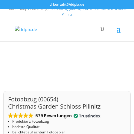
kontakt@ddpix.de
Start
/
Shop
/
Fotoabzug
/ Fotoabzug (00654) Christmas Garden Schloss
Pillnitz
Fotoabzug (00654)
Christmas Garden Schloss Pillnitz
679 Bewertungen
Produktart: Fotoabzug
höchste Qualität
belichtet auf echtem Fotopapier