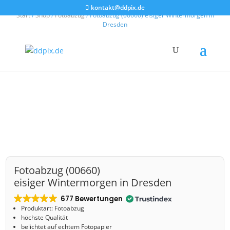
kontakt@ddpix.de
Start
/
Shop
/
Fotoabzug
/ Fotoabzug (00660) eisiger Wintermorgen in
Dresden
Fotoabzug (00660)
eisiger Wintermorgen in Dresden
677 Bewertungen
Produktart: Fotoabzug
höchste Qualität
belichtet auf echtem Fotopapier