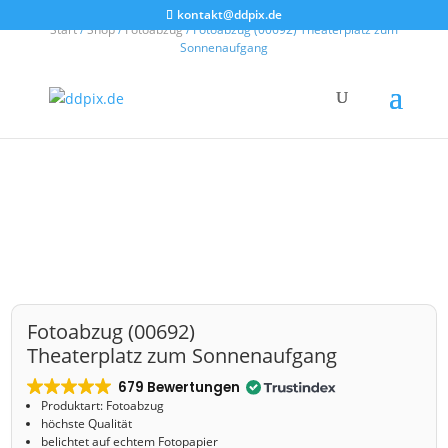
kontakt@ddpix.de
Start
/
Shop
/
Fotoabzug
/ Fotoabzug (00692) Theaterplatz zum
Sonnenaufgang
Fotoabzug (00692)
Theaterplatz zum Sonnenaufgang
679 Bewertungen
Produktart: Fotoabzug
höchste Qualität
belichtet auf echtem Fotopapier