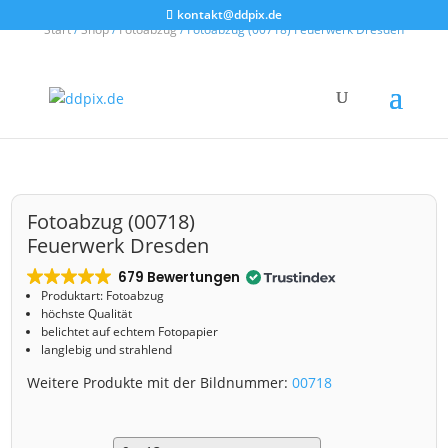
kontakt@ddpix.de
Start
/
Shop
/
Fotoabzug
/ Fotoabzug (00718) Feuerwerk Dresden
Fotoabzug (00718)
Feuerwerk Dresden
679 Bewertungen
Produktart: Fotoabzug
höchste Qualität
belichtet auf echtem Fotopapier
langlebig und strahlend
Weitere Produkte mit der Bildnummer:
00718