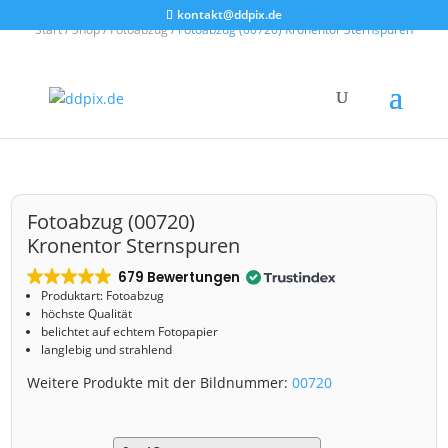
kontakt@ddpix.de
Start
/
Shop
/
Fotoabzug
/ Fotoabzug (00720) Kronentor Sternspuren
Fotoabzug (00720)
Kronentor Sternspuren
679 Bewertungen
Produktart: Fotoabzug
höchste Qualität
belichtet auf echtem Fotopapier
langlebig und strahlend
Weitere Produkte mit der Bildnummer:
00720