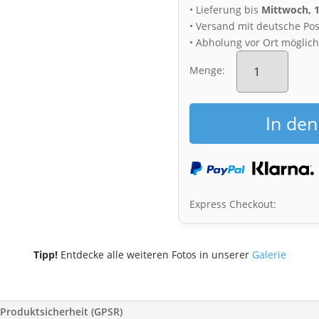
• Lieferung bis
Mittwoch, 
• Versand mit deutsche Pos
• Abholung vor Ort möglic
Fotoabzug
(00758)
Menge:
Sonnenuntergan
in
Dresden
In de
Menge
Express Checkout:
Tipp!
Entdecke alle weiteren Fotos in unserer
Galerie
Produktsicherheit (GPSR)