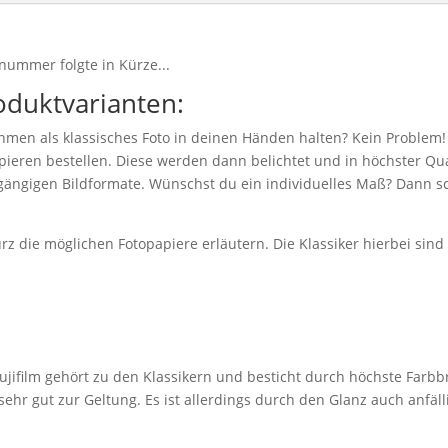
nummer folgte in Kürze...
oduktvarianten:
hmen als klassisches Foto in deinen Händen halten? Kein Problem!
eren bestellen. Diese werden dann belichtet und in höchster Qual
 gängigen Bildformate. Wünschst du ein individuelles Maß? Dann sc
z die möglichen Fotopapiere erläutern. Die Klassiker hierbei sin
jifilm gehört zu den Klassikern und besticht durch höchste Farbbr
r gut zur Geltung. Es ist allerdings durch den Glanz auch anfäll