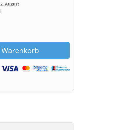
12. August
t
h
g
n Warenkorb