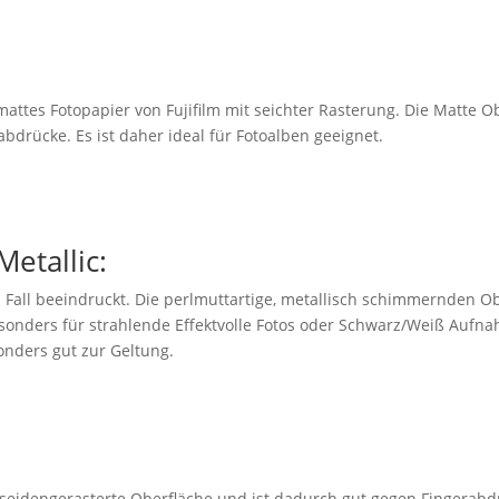
mattes Fotopapier von Fujifilm mit seichter Rasterung. Die Matte O
bdrücke. Es ist daher ideal für Fotoalben geeignet.
Metallic:
 Fall beeindruckt. Die perlmuttartige, metallisch schimmernden Ob
esonders für strahlende Effektvolle Fotos oder Schwarz/Weiß Aufn
nders gut zur Geltung.
e seidengerasterte Oberfläche und ist dadurch gut gegen Fingerabd