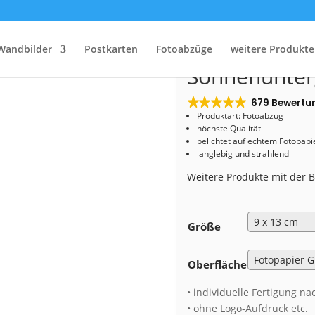
Start
/
Shop
/
Fotoabzug
/ Fotoabzug (00758) Sonnenuntergang in Dresden
Fotoabzug (0
Wandbilder
Postkarten
Fotoabzüge
weitere Produkte
Sonnenunter
679 Bewertu
Produktart: Fotoabzug
höchste Qualität
belichtet auf echtem Fotopapi
langlebig und strahlend
Weitere Produkte mit der
Größe
Oberfläche
• individuelle Fertigung na
• ohne Logo-Aufdruck etc.