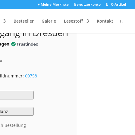
♥ Meine Merkliste
Benutzerkonto
0-Artikel
0758)
Bestseller
Galerie
Lesestoff
Kontakt
gang in Dresden
ngen
er
 Bildnummer:
00758
ch Bestellung