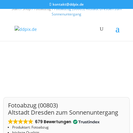
kontakt@ddpix.de
Start
/
Shop
/
Fotoabzug
/ Fotoabzug (00803) Altstadt Dresden zum
Sonnenuntergang
Fotoabzug (00803)
Altstadt Dresden zum Sonnenuntergang
679 Bewertungen
Produktart: Fotoabzug
höchste Qualität