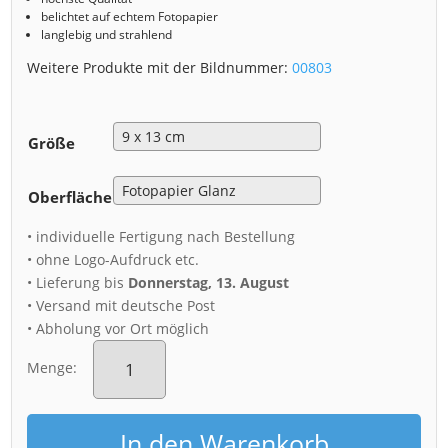
belichtet auf echtem Fotopapier
langlebig und strahlend
Weitere Produkte mit der Bildnummer:
00803
Größe
Oberfläche
• individuelle Fertigung nach Bestellung
• ohne Logo-Aufdruck etc.
• Lieferung bis
Donnerstag, 13. August
• Versand mit deutsche Post
• Abholung vor Ort möglich
Fotoabzug
(00803)
Menge:
Altstadt
Dresden
zum
In den Warenkorb
Sonnenuntergang