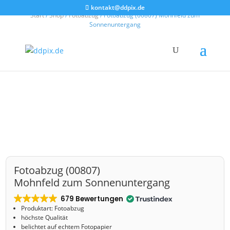
kontakt@ddpix.de
Start
/
Shop
/
Fotoabzug
/ Fotoabzug (00807) Mohnfeld zum
Sonnenuntergang
Fotoabzug (00807)
Mohnfeld zum Sonnenuntergang
679 Bewertungen
Produktart: Fotoabzug
höchste Qualität
belichtet auf echtem Fotopapier