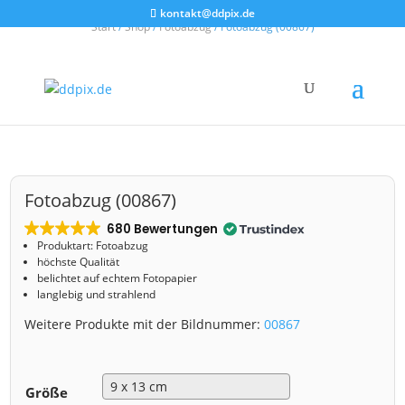
kontakt@ddpix.de
Start
/
Shop
/
Fotoabzug
/ Fotoabzug (00867)
Fotoabzug (00867)
680 Bewertungen
Produktart: Fotoabzug
höchste Qualität
belichtet auf echtem Fotopapier
langlebig und strahlend
Weitere Produkte mit der Bildnummer:
00867
Größe