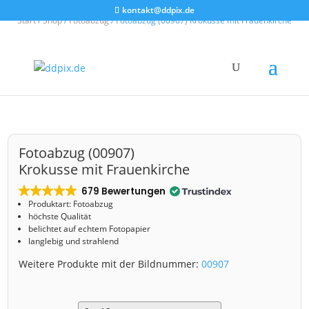
kontakt@ddpix.de
Start
/
Shop
/
Fotoabzug
/ Fotoabzug (00907) Krokusse mit Frauenkirche
Fotoabzug (00907)
Krokusse mit Frauenkirche
679 Bewertungen
Produktart: Fotoabzug
höchste Qualität
belichtet auf echtem Fotopapier
langlebig und strahlend
Weitere Produkte mit der Bildnummer:
00907