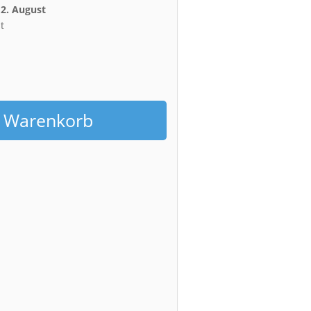
12. August
t
h
n Warenkorb