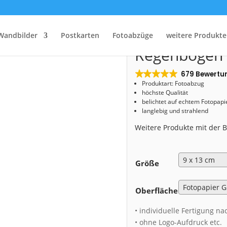
Start
/
Shop
/
Fotoabzug
/ Fotoabzug (00931) Regenbogen über Dresden
Fotoabzug (0
Wandbilder
Postkarten
Fotoabzüge
weitere Produkte
Regenbogen 
679 Bewertu
Produktart: Fotoabzug
höchste Qualität
belichtet auf echtem Fotopapi
langlebig und strahlend
Weitere Produkte mit der
Größe
Oberfläche
• individuelle Fertigung na
• ohne Logo-Aufdruck etc.