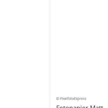
© PixelfotoExpress
Fotopapier Matt