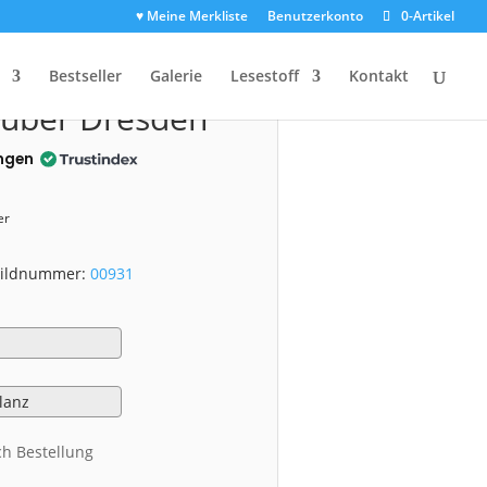
♥ Meine Merkliste
Benutzerkonto
0-Artikel
0931)
Bestseller
Galerie
Lesestoff
Kontakt
über Dresden
ngen
er
 Bildnummer:
00931
ch Bestellung