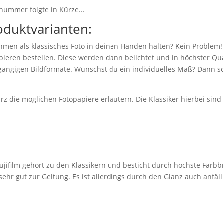
nummer folgte in Kürze...
oduktvarianten:
hmen als klassisches Foto in deinen Händen halten? Kein Problem!
eren bestellen. Diese werden dann belichtet und in höchster Qual
 gängigen Bildformate. Wünschst du ein individuelles Maß? Dann sc
z die möglichen Fotopapiere erläutern. Die Klassiker hierbei sin
jifilm gehört zu den Klassikern und besticht durch höchste Farbbr
r gut zur Geltung. Es ist allerdings durch den Glanz auch anfäll