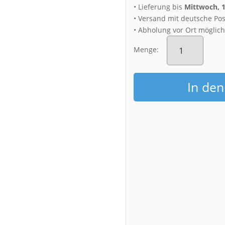
• Lieferung bis
Mittwoch, 
• Versand mit deutsche Pos
• Abholung vor Ort möglic
Fotoabzug
(00931)
Menge:
Regenbogen
über
Dresden
In de
Menge