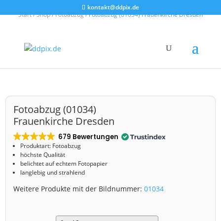
kontakt@ddpix.de
Start
/
Shop
/
Fotoabzug
/ Fotoabzug (01034) Frauenkirche Dresden
Fotoabzug (01034)
Frauenkirche Dresden
679 Bewertungen
Produktart: Fotoabzug
höchste Qualität
belichtet auf echtem Fotopapier
langlebig und strahlend
Weitere Produkte mit der Bildnummer:
01034