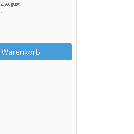
12. August
t
h
n Warenkorb