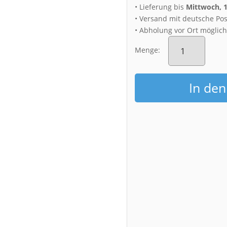
• Lieferung bis
Mittwoch, 
• Versand mit deutsche Pos
• Abholung vor Ort möglic
Fotoabzug
(01048)
Menge:
Theaterplatz
Dresden
Menge
In de