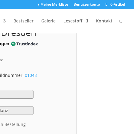
♥ Meine Merkliste
Benutzerkonto
0-Artikel
1048)
Bestseller
Galerie
Lesestoff
Kontakt
z Dresden
ngen
er
 Bildnummer:
01048
ch Bestellung