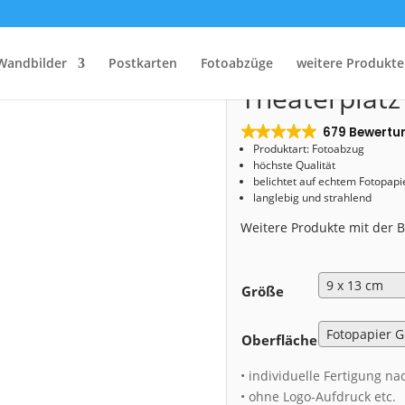
Start
/
Shop
/
Fotoabzug
/ Fotoabzug (01048) Theaterplatz Dresden
Fotoabzug (0
Wandbilder
Postkarten
Fotoabzüge
weitere Produkte
Theaterplat
679 Bewertu
Produktart: Fotoabzug
höchste Qualität
belichtet auf echtem Fotopapi
langlebig und strahlend
Weitere Produkte mit der
Größe
Oberfläche
• individuelle Fertigung na
• ohne Logo-Aufdruck etc.