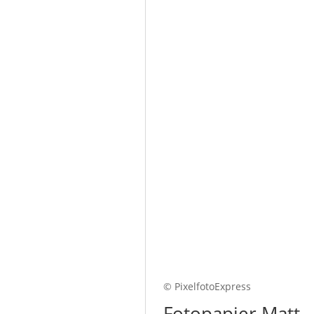
© PixelfotoExpress
Fotopapier Matt