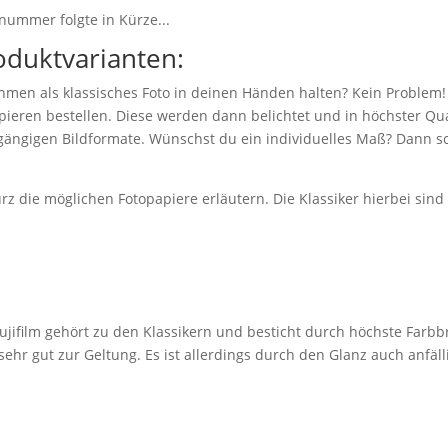
nummer folgte in Kürze...
oduktvarianten:
hmen als klassisches Foto in deinen Händen halten? Kein Problem!
eren bestellen. Diese werden dann belichtet und in höchster Qual
 gängigen Bildformate. Wünschst du ein individuelles Maß? Dann sc
z die möglichen Fotopapiere erläutern. Die Klassiker hierbei sin
jifilm gehört zu den Klassikern und besticht durch höchste Farbbr
r gut zur Geltung. Es ist allerdings durch den Glanz auch anfäll