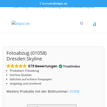
kontakt@ddpix.de
Start
/
Shop
/
Fotoabzug
/ Fotoabzug (01058) Dresden Skyline
Fotoabzug (01058)
Dresden Skyline
679 Bewertungen
Produktart: Fotoabzug
höchste Qualität
belichtet auf echtem Fotopapier
langlebig und strahlend
Weitere Produkte mit der Bildnummer:
01058