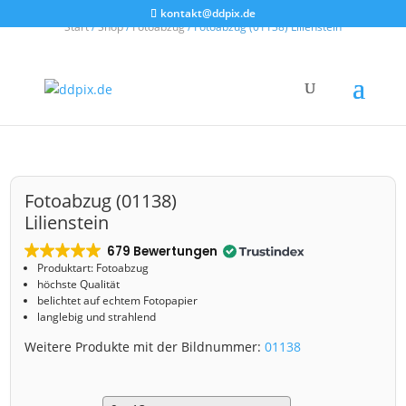
kontakt@ddpix.de
Start
/
Shop
/
Fotoabzug
/ Fotoabzug (01138) Lilienstein
Fotoabzug (01138)
Lilienstein
679 Bewertungen
Produktart: Fotoabzug
höchste Qualität
belichtet auf echtem Fotopapier
langlebig und strahlend
Weitere Produkte mit der Bildnummer:
01138