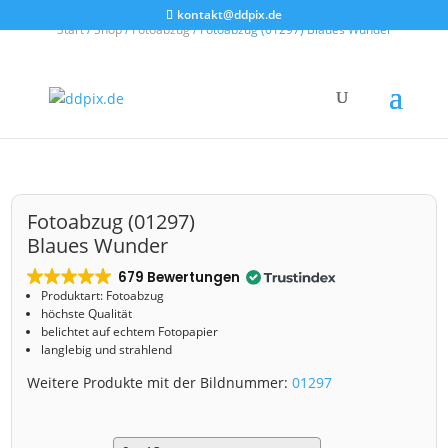
kontakt@ddpix.de
Start
/
Shop
/
Fotoabzug
/ Fotoabzug (01297) Blaues Wunder
Fotoabzug (01297)
Blaues Wunder
679 Bewertungen
Produktart: Fotoabzug
höchste Qualität
belichtet auf echtem Fotopapier
langlebig und strahlend
Weitere Produkte mit der Bildnummer:
01297