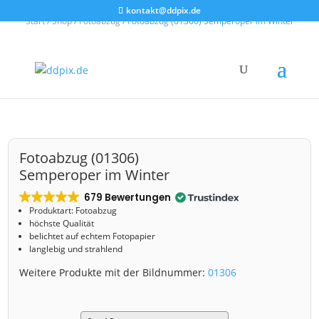
kontakt@ddpix.de
Start
/
Shop
/
Fotoabzug
/ Fotoabzug (01306) Semperoper im Winter
Fotoabzug (01306)
Semperoper im Winter
679 Bewertungen
Produktart: Fotoabzug
höchste Qualität
belichtet auf echtem Fotopapier
langlebig und strahlend
Weitere Produkte mit der Bildnummer:
01306