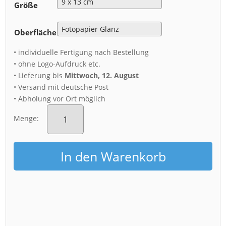
Größe
Oberfläche
• individuelle Fertigung nach Bestellung
• ohne Logo-Aufdruck etc.
• Lieferung bis
Mittwoch, 12. August
• Versand mit deutsche Post
• Abholung vor Ort möglich
Fotoabzug
(01306)
Menge:
Semperoper
im
Winter
In den Warenkorb
Menge