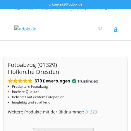
kontakt@ddpix.de
Start
/
Shop
/
Fotoabzug
/ Fotoabzug (01329) Hofkirche Dresden
Fotoabzug (01329)
Hofkirche Dresden
679 Bewertungen
Produktart: Fotoabzug
höchste Qualität
belichtet auf echtem Fotopapier
langlebig und strahlend
Weitere Produkte mit der Bildnummer:
01329