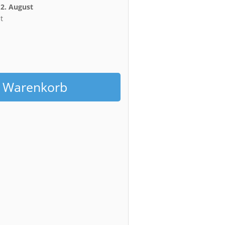
12. August
t
h
n Warenkorb