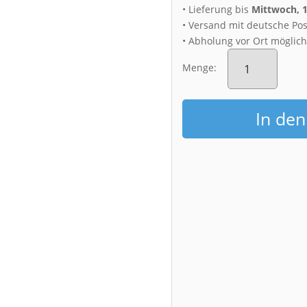
• Lieferung bis
Mittwoch, 
• Versand mit deutsche Pos
• Abholung vor Ort möglic
Fotoabzug
(01405)
Menge:
Mondsichel
über
Dresden
In de
Menge