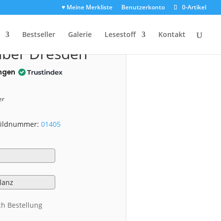
♥ Meine Merkliste
Benutzerkonto
0-Artikel
1405)
Bestseller
Galerie
Lesestoff
Kontakt
über Dresden
ngen
er
 Bildnummer:
01405
ch Bestellung