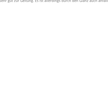
r gut zur Geltung. Es ist allerdings durch den Glanz auch anfäll