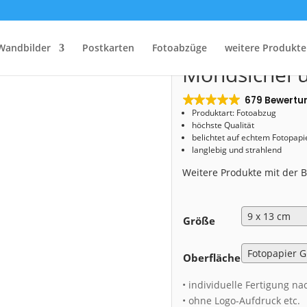
Start
/
Shop
/
Fotoabzug
/ Fotoabzug (01405) Mondsichel über Dresden
Fotoabzug (0
Wandbilder
Postkarten
Fotoabzüge
weitere Produkte
Mondsichel 
679 Bewertu
Produktart: Fotoabzug
höchste Qualität
belichtet auf echtem Fotopapi
langlebig und strahlend
Weitere Produkte mit der
Größe
Oberfläche
• individuelle Fertigung na
• ohne Logo-Aufdruck etc.