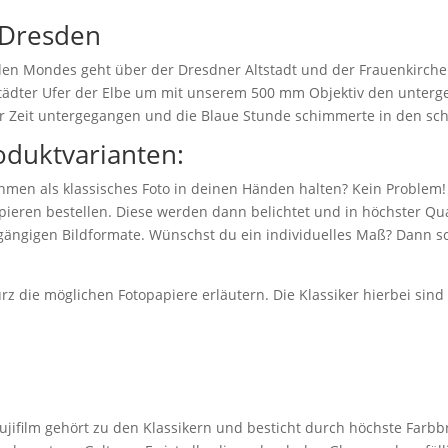
 Dresden
n Mondes geht über der Dresdner Altstadt und der Frauenkirche u
städter Ufer der Elbe um mit unserem 500 mm Objektiv den unterg
er Zeit untergegangen und die Blaue Stunde schimmerte in den sc
oduktvarianten:
hmen als klassisches Foto in deinen Händen halten? Kein Problem!
eren bestellen. Diese werden dann belichtet und in höchster Qual
 gängigen Bildformate. Wünschst du ein individuelles Maß? Dann sc
z die möglichen Fotopapiere erläutern. Die Klassiker hierbei sin
jifilm gehört zu den Klassikern und besticht durch höchste Farbbr