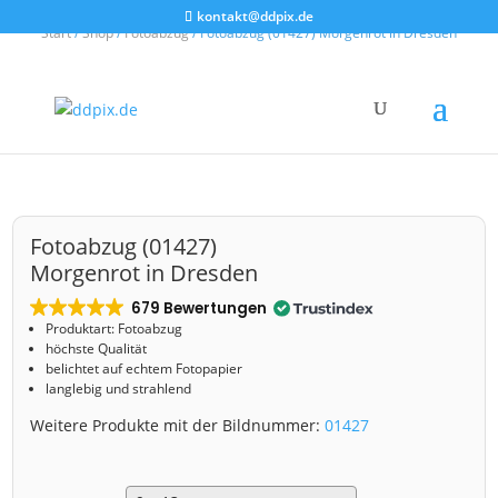
kontakt@ddpix.de
Start
/
Shop
/
Fotoabzug
/ Fotoabzug (01427) Morgenrot in Dresden
Fotoabzug (01427)
Morgenrot in Dresden
679 Bewertungen
Produktart: Fotoabzug
höchste Qualität
belichtet auf echtem Fotopapier
langlebig und strahlend
Weitere Produkte mit der Bildnummer:
01427