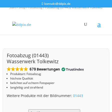
kontakt@ddpix.de
Start
/
Shop
/
Fotoabzug
/ Fotoabzug (01443) Wasserwerk Tolkewitz
Fotoabzug (01443)
Wasserwerk Tolkewitz
679 Bewertungen
Produktart: Fotoabzug
höchste Qualität
belichtet auf echtem Fotopapier
langlebig und strahlend
Weitere Produkte mit der Bildnummer:
01443