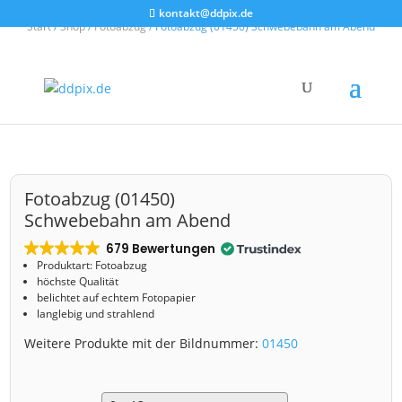
kontakt@ddpix.de
Start
/
Shop
/
Fotoabzug
/ Fotoabzug (01450) Schwebebahn am Abend
Fotoabzug (01450)
Schwebebahn am Abend
679 Bewertungen
Produktart: Fotoabzug
höchste Qualität
belichtet auf echtem Fotopapier
langlebig und strahlend
Weitere Produkte mit der Bildnummer:
01450