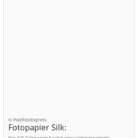
© PixelfotoExpress
Fotopapier Silk:
Das Silk Fotopapier besitzt eine seidengerasterte