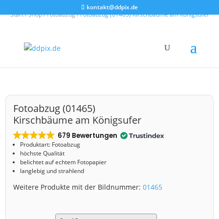
kontakt@ddpix.de
Start
/
Shop
/
Fotoabzug
/ Fotoabzug (01465) Kirschbäume am Königsufer
Fotoabzug (01465)
Kirschbäume am Königsufer
679 Bewertungen
Produktart: Fotoabzug
höchste Qualität
belichtet auf echtem Fotopapier
langlebig und strahlend
Weitere Produkte mit der Bildnummer:
01465