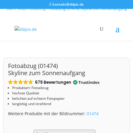
kontakt@ddpix.de
Start
/
Shop
/
Fotoabzug
/ Fotoabzug (01474) Skyline zum Sonnenaufgang
Fotoabzug (01474)
Skyline zum Sonnenaufgang
679 Bewertungen
Produktart: Fotoabzug
höchste Qualität
belichtet auf echtem Fotopapier
langlebig und strahlend
Weitere Produkte mit der Bildnummer:
01474