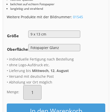
belichtet auf echtem Fotopapier
langlebig und strahlend
Weitere Produkte mit der Bildnummer:
01545
Größe
Oberfläche
• individuelle Fertigung nach Bestellung
• ohne Logo-Aufdruck etc.
• Lieferung bis
Mittwoch, 12. August
• Versand mit deutsche Post
• Abholung vor Ort möglich
Fotoabzug
(01545)
Menge:
Schloss
Pillnitz
zum
In den Warenkorb
Sonnenuntergang