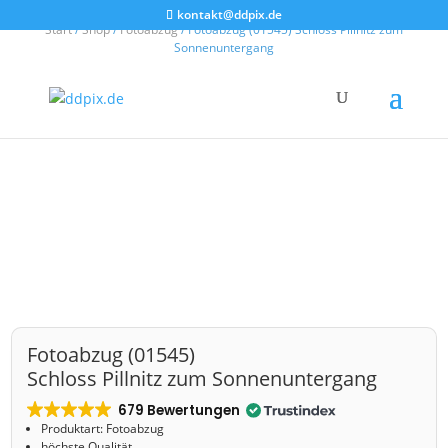
kontakt@ddpix.de
Start
/
Shop
/
Fotoabzug
/ Fotoabzug (01545) Schloss Pillnitz zum
Sonnenuntergang
Fotoabzug (01545)
Schloss Pillnitz zum Sonnenuntergang
679 Bewertungen
Produktart: Fotoabzug
höchste Qualität