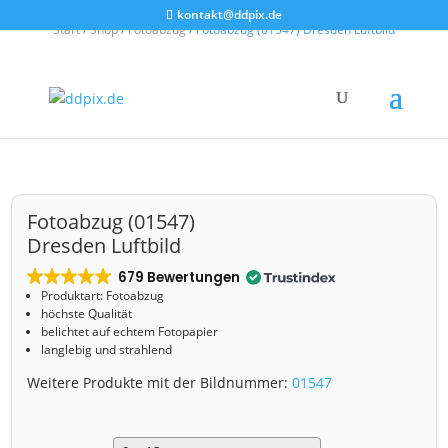
kontakt@ddpix.de
Start
/
Shop
/
Fotoabzug
/ Fotoabzug (01547) Dresden Luftbild
Fotoabzug (01547)
Dresden Luftbild
679 Bewertungen
Produktart: Fotoabzug
höchste Qualität
belichtet auf echtem Fotopapier
langlebig und strahlend
Weitere Produkte mit der Bildnummer:
01547