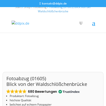
kontakt@ddpix.de
Start
/
Shop
/
Fotoabzug
/ Fotoabzug (01605) Blick von der
Waldschlößchenbrücke
Fotoabzug (01605)
Blick von der Waldschlößchenbrücke
680 Bewertungen
Produktart: Fotoabzug
höchste Qualität
belichtet auf echtem Fotopapier