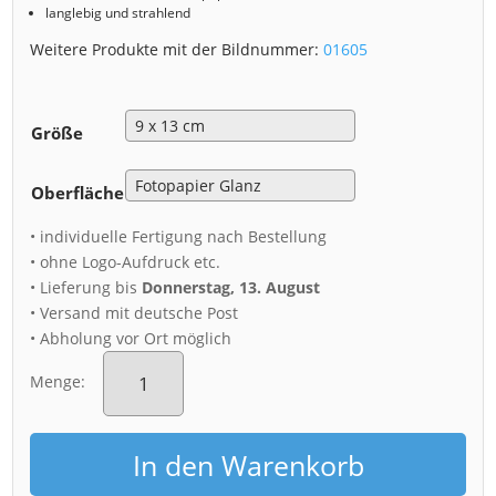
langlebig und strahlend
Weitere Produkte mit der Bildnummer:
01605
Größe
Oberfläche
• individuelle Fertigung nach Bestellung
• ohne Logo-Aufdruck etc.
• Lieferung bis
Donnerstag, 13. August
• Versand mit deutsche Post
• Abholung vor Ort möglich
Fotoabzug
(01605)
Menge:
Blick
von
der
In den Warenkorb
Waldschlößchenbrücke
Menge