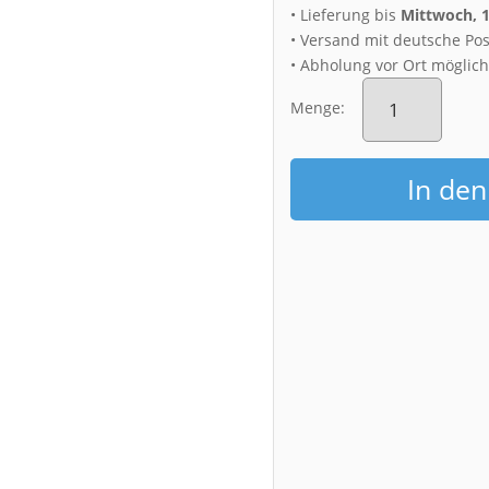
• Lieferung bis
Mittwoch, 
• Versand mit deutsche Pos
• Abholung vor Ort möglic
Fotoabzug
(01608)
Menge:
Eisiger
Winterabend
Menge
In de