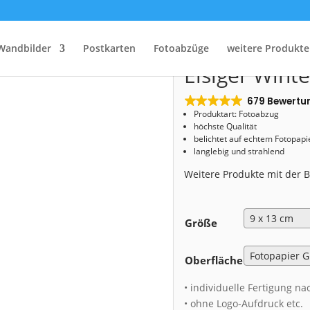
Start
/
Shop
/
Fotoabzug
/ Fotoabzug (01608) Eisiger Winterabend
Fotoabzug (0
Wandbilder
Postkarten
Fotoabzüge
weitere Produkte
Eisiger Wint
679 Bewertu
Produktart: Fotoabzug
höchste Qualität
belichtet auf echtem Fotopapi
langlebig und strahlend
Weitere Produkte mit der
Größe
Oberfläche
• individuelle Fertigung na
• ohne Logo-Aufdruck etc.