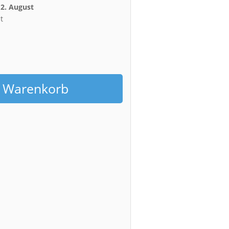
12. August
t
h
n Warenkorb