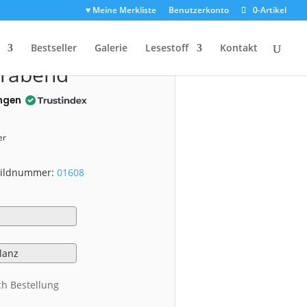
♥ Meine Merkliste
Benutzerkonto
0-Artikel
1608)
Bestseller
Galerie
Lesestoff
Kontakt
erabend
ngen
er
 Bildnummer:
01608
ch Bestellung