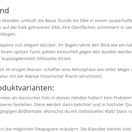
end
 Dresden, umhüllt die Blaue Stunde die Elbe in einem zauberhaft
n auf der halb gefrorenen Elbe, ihre Oberflächen schimmern in san
infangen.
annt sich elegant darüber, ihr Bogen rahmt den Blick wie ein natü
it ihrem spitzen Turm, golden beleuchtet gegen den dunkler werd
r kuppelgekrönten Silhouette thront.
sich im eisigen Wasser, schaffen eine Atmosphäre von stiller Magie 
atur mit der Wärme historischer Pracht verschmilzt.
oduktvarianten:
hmen als klassisches Foto in deinen Händen halten? Kein Problem!
eren bestellen. Diese werden dann belichtet und in höchster Qual
 gängigen Bildformate. Wünschst du ein individuelles Maß? Dann sc
z die möglichen Fotopapiere erläutern. Die Klassiker hierbei sin