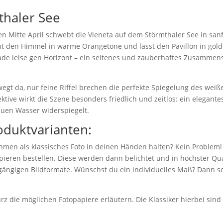
thaler See
n Mitte April schwebt die Vieneta auf dem Störmthaler See in san
cht den Himmel in warme Orangetöne und lässt den Pavillon in gol
ade leise gen Horizont – ein seltenes und zauberhaftes Zusamme
egt da, nur feine Riffel brechen die perfekte Spiegelung des wei
ive wirkt die Szene besonders friedlich und zeitlos: ein elegante
lauen Wasser widerspiegelt.
oduktvarianten:
hmen als klassisches Foto in deinen Händen halten? Kein Problem!
eren bestellen. Diese werden dann belichtet und in höchster Qual
 gängigen Bildformate. Wünschst du ein individuelles Maß? Dann sc
z die möglichen Fotopapiere erläutern. Die Klassiker hierbei sin