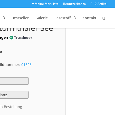
♥ Meine Merkliste
Benutzerkonto
0-Artikel
1626)
Bestseller
Galerie
Lesestoff
Kontakt
törmthaler See
ngen
er
 Bildnummer:
01626
ch Bestellung