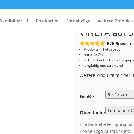
Start
/
Shop
/
Fotoabzug
/ Fotoabzug (01626) VINETA auf Störmthaler See
Fotoabzug (0
Wandbilder
Postkarten
Fotoabzüge
weitere Produkte
VINETA auf S
679 Bewertu
Produktart: Fotoabzug
höchste Qualität
belichtet auf echtem Fotopapi
langlebig und strahlend
Weitere Produkte mit der
Größe
Oberfläche
• individuelle Fertigung na
• ohne Logo-Aufdruck etc.