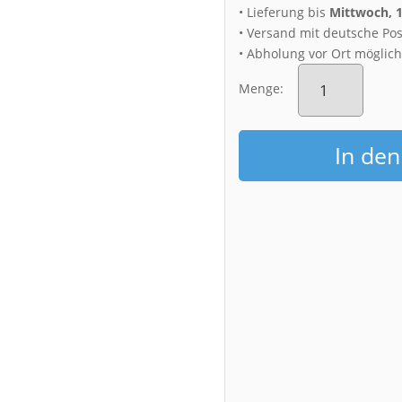
• Lieferung bis
Mittwoch, 
• Versand mit deutsche Pos
• Abholung vor Ort möglic
Fotoabzug
(01626)
Menge:
VINETA
auf
Störmthaler
In de
See
Menge