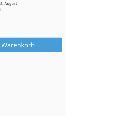
12. August
t
h
n Warenkorb