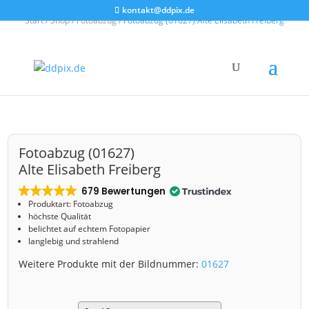
kontakt@ddpix.de
Start
/
Shop
/
Fotoabzug
/ Fotoabzug (01627) Alte Elisabeth Freiberg
Fotoabzug (01627)
Alte Elisabeth Freiberg
679 Bewertungen
Produktart: Fotoabzug
höchste Qualität
belichtet auf echtem Fotopapier
langlebig und strahlend
Weitere Produkte mit der Bildnummer:
01627