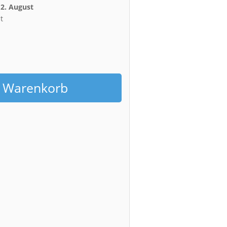
12. August
t
h
n Warenkorb