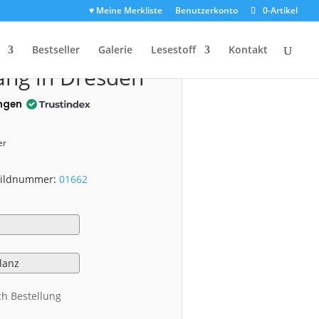
♥ Meine Merkliste
Benutzerkonto
0-Artikel
1662)
Bestseller
Galerie
Lesestoff
Kontakt
ng in Dresden
ngen
er
 Bildnummer:
01662
ch Bestellung