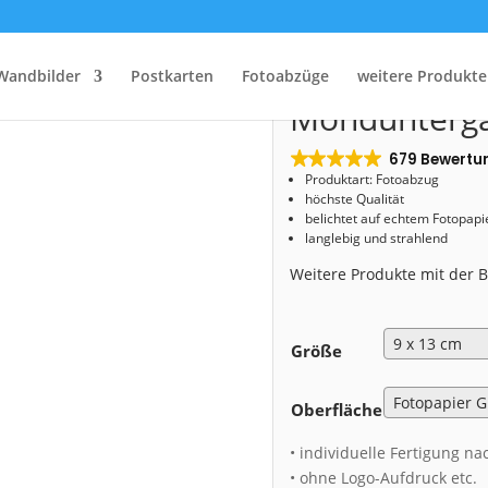
Start
/
Shop
/
Fotoabzug
/ Fotoabzug (01662) Monduntergang in Dresden
Fotoabzug (0
Wandbilder
Postkarten
Fotoabzüge
weitere Produkte
Mondunterga
679 Bewertu
Produktart: Fotoabzug
höchste Qualität
belichtet auf echtem Fotopapi
langlebig und strahlend
Weitere Produkte mit der
Größe
Oberfläche
• individuelle Fertigung na
• ohne Logo-Aufdruck etc.