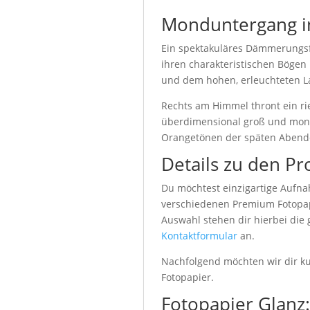
Monduntergang i
Ein spektakuläres Dämmerungsfo
ihren charakteristischen Bögen
und dem hohen, erleuchteten L
Rechts am Himmel thront ein rie
überdimensional groß und monum
Orangetönen der späten Aben
Details zu den Pr
Du möchtest einzigartige Aufna
verschiedenen Premium Fotopapi
Auswahl stehen dir hierbei die
Kontaktformular
an.
Nachfolgend möchten wir dir kur
Fotopapier.
Fotopapier Glanz: