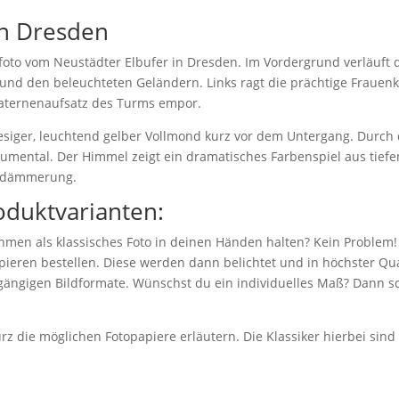
n Dresden
to vom Neustädter Elbufer in Dresden. Im Vordergrund verläuft d
 und den beleuchteten Geländern. Links ragt die prächtige Frauenk
aternenaufsatz des Turms empor.
siger, leuchtend gelber Vollmond kurz vor dem Untergang. Durch d
ental. Der Himmel zeigt ein dramatisches Farbenspiel aus tiefe
ddämmerung.
oduktvarianten:
hmen als klassisches Foto in deinen Händen halten? Kein Problem!
eren bestellen. Diese werden dann belichtet und in höchster Qual
 gängigen Bildformate. Wünschst du ein individuelles Maß? Dann sc
z die möglichen Fotopapiere erläutern. Die Klassiker hierbei sin