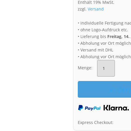
Enthält 19% MwSt.
zzgl.
Versand
• individuelle Fertigung na
• ohne Logo-Aufdruck etc.
• Lieferung bis
Freitag, 14
• Abholung vor Ort möglic
• Versand mit DHL
• Abholung vor Ort möglic
Fototasse
(Nr.
Menge:
00583)
Dresden
Skyline
in de
Menge
Express Checkout: