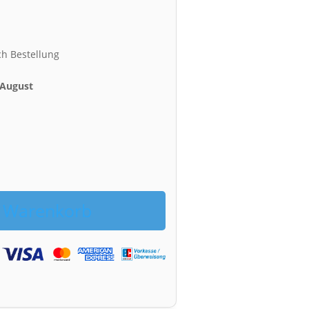
ch Bestellung
. August
h
h
n Warenkorb