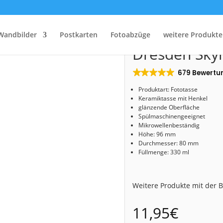
Start
/
Shop
/
Fototassen
/ Fototasse (Nr. 00583) Dresden Skyline
Fototasse (N
Wandbilder
Postkarten
Fotoabzüge
weitere Produkte
Dresden Skyl
679 Bewertu
Produktart: Fototasse
Keramiktasse mit Henkel
glänzende Oberfläche
Spülmaschinengeeignet
Mikrowellenbeständig
Höhe: 96 mm
Durchmesser: 80 mm
Füllmenge: 330 ml
Weitere Produkte mit der
11,95
€