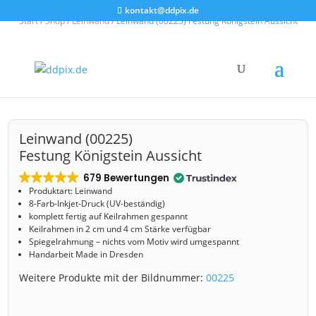
kontakt@ddpix.de
Start
/
Shop
/
Leinwand
/ Leinwand (00225) Festung Königstein Aussicht
Leinwand (00225)
Festung Königstein Aussicht
679 Bewertungen
Produktart: Leinwand
8-Farb-Inkjet-Druck (UV-beständig)
komplett fertig auf Keilrahmen gespannt
Keilrahmen in 2 cm und 4 cm Stärke verfügbar
Spiegelrahmung – nichts vom Motiv wird umgespannt
Handarbeit Made in Dresden
Weitere Produkte mit der Bildnummer:
00225