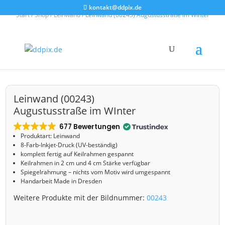
kontakt@ddpix.de
Start
/
Shop
/
Leinwand
/ Leinwand (00243) Augustusstraße im WInter
Leinwand (00243)
Augustusstraße im WInter
677 Bewertungen
Produktart: Leinwand
8-Farb-Inkjet-Druck (UV-beständig)
komplett fertig auf Keilrahmen gespannt
Keilrahmen in 2 cm und 4 cm Stärke verfügbar
Spiegelrahmung – nichts vom Motiv wird umgespannt
Handarbeit Made in Dresden
Weitere Produkte mit der Bildnummer:
00243