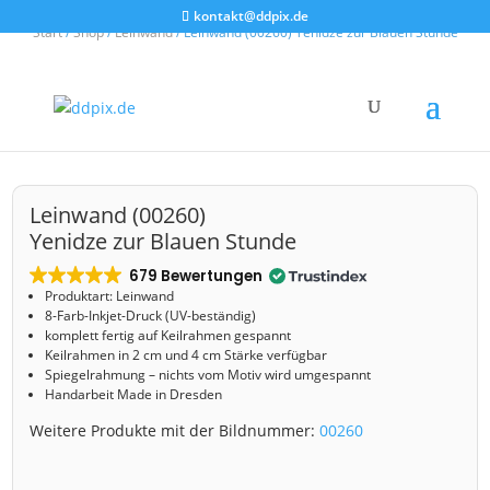
kontakt@ddpix.de
Start
/
Shop
/
Leinwand
/ Leinwand (00260) Yenidze zur Blauen Stunde
Leinwand (00260)
Yenidze zur Blauen Stunde
679 Bewertungen
Produktart: Leinwand
8-Farb-Inkjet-Druck (UV-beständig)
komplett fertig auf Keilrahmen gespannt
Keilrahmen in 2 cm und 4 cm Stärke verfügbar
Spiegelrahmung – nichts vom Motiv wird umgespannt
Handarbeit Made in Dresden
Weitere Produkte mit der Bildnummer:
00260