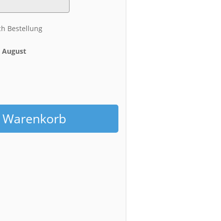
ch Bestellung
. August
h
n Warenkorb