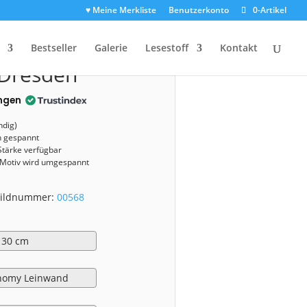
♥ Meine Merkliste
Benutzerkonto
0-Artikel
0568)
Bestseller
Galerie
Lesestoff
Kontakt
 Dresden
ngen
ndig)
n gespannt
Stärke verfügbar
 Motiv wird umgespannt
 Bildnummer:
00568