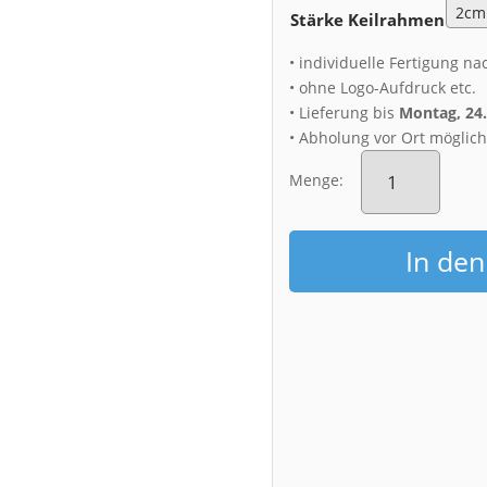
Stärke Keilrahmen
• individuelle Fertigung na
• ohne Logo-Aufdruck etc.
• Lieferung bis
Montag, 24
• Abholung vor Ort möglic
Leinwand
(00568)
Menge:
herbstliches
Dresden
Menge
In de