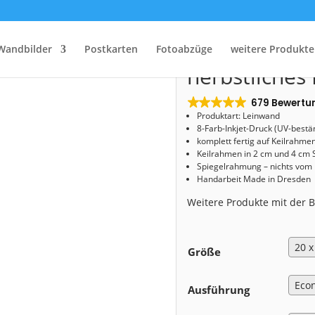
Start
/
Shop
/
Leinwand
/ Leinwand (00568) herbstliches Dresden
Leinwand (0
Wandbilder
Postkarten
Fotoabzüge
weitere Produkte
herbstliches
679 Bewertu
Produktart: Leinwand
8-Farb-Inkjet-Druck (UV-bestä
komplett fertig auf Keilrahme
Keilrahmen in 2 cm und 4 cm 
Spiegelrahmung – nichts vom
Handarbeit Made in Dresden
Weitere Produkte mit der
Größe
Ausführung