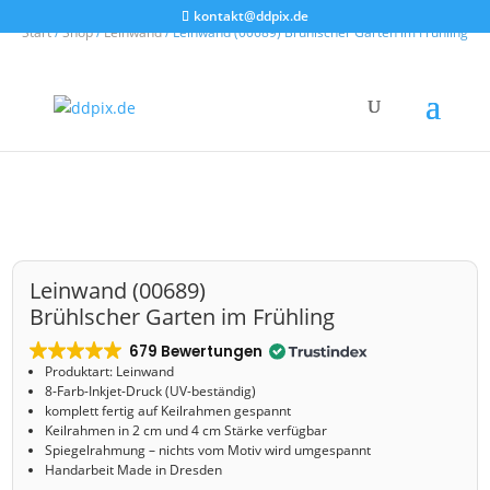
kontakt@ddpix.de
Start
/
Shop
/
Leinwand
/ Leinwand (00689) Brühlscher Garten im Frühling
Leinwand (00689)
Brühlscher Garten im Frühling
679 Bewertungen
Produktart: Leinwand
8-Farb-Inkjet-Druck (UV-beständig)
komplett fertig auf Keilrahmen gespannt
Keilrahmen in 2 cm und 4 cm Stärke verfügbar
Spiegelrahmung – nichts vom Motiv wird umgespannt
Handarbeit Made in Dresden