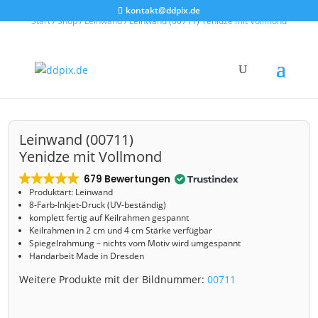
kontakt@ddpix.de
Start
/
Shop
/
Leinwand
/ Leinwand (00711) Yenidze mit Vollmond
Leinwand (00711)
Yenidze mit Vollmond
679 Bewertungen
Produktart: Leinwand
8-Farb-Inkjet-Druck (UV-beständig)
komplett fertig auf Keilrahmen gespannt
Keilrahmen in 2 cm und 4 cm Stärke verfügbar
Spiegelrahmung – nichts vom Motiv wird umgespannt
Handarbeit Made in Dresden
Weitere Produkte mit der Bildnummer:
00711