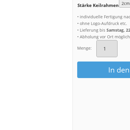
Stärke Keilrahmen
• individuelle Fertigung na
• ohne Logo-Aufdruck etc.
• Lieferung bis
Samstag, 2
• Abholung vor Ort möglic
Leinwand
(00786)
Menge:
Neumarkt
zur
Blauen
In de
Stunde
Menge