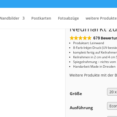
Start
/
Shop
/
Leinwand
/ Leinwand (00786) Neumarkt zur Blauen Stunde
Leinwand (0
Wandbilder
Postkarten
Fotoabzüge
weitere Produkte
Neumarkt zu
679 Bewertu
Produktart: Leinwand
8-Farb-Inkjet-Druck (UV-bestä
komplett fertig auf Keilrahme
Keilrahmen in 2 cm und 4 cm 
Spiegelrahmung – nichts vom
Handarbeit Made in Dresden
Weitere Produkte mit der
Größe
Ausführung