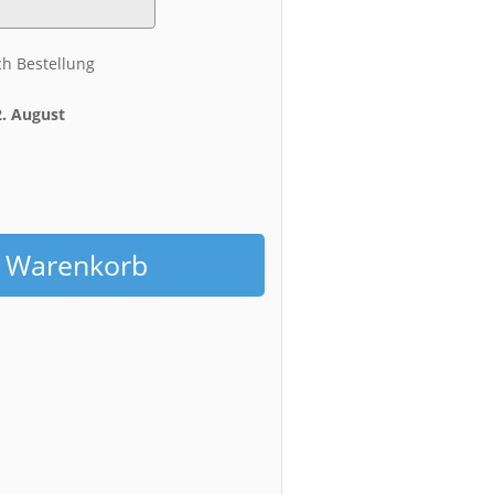
ch Bestellung
2. August
h
n Warenkorb