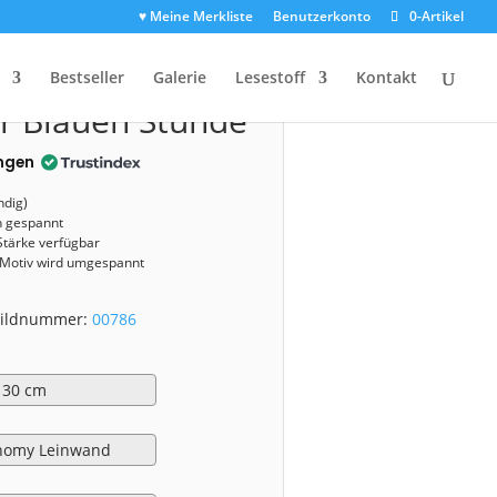
♥ Meine Merkliste
Benutzerkonto
0-Artikel
0786)
Bestseller
Galerie
Lesestoff
Kontakt
r Blauen Stunde
ngen
ndig)
n gespannt
Stärke verfügbar
 Motiv wird umgespannt
 Bildnummer:
00786