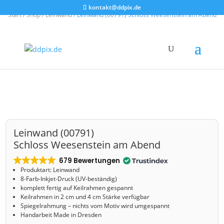
kontakt@ddpix.de
Start
/
Shop
/
Leinwand
/ Leinwand (00791) Schloss Weesenstein am Abend
Leinwand (00791)
Schloss Weesenstein am Abend
679 Bewertungen
Produktart: Leinwand
8-Farb-Inkjet-Druck (UV-beständig)
komplett fertig auf Keilrahmen gespannt
Keilrahmen in 2 cm und 4 cm Stärke verfügbar
Spiegelrahmung – nichts vom Motiv wird umgespannt
Handarbeit Made in Dresden