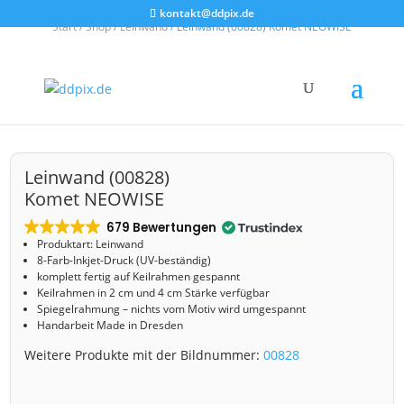
kontakt@ddpix.de
Start
/
Shop
/
Leinwand
/ Leinwand (00828) Komet NEOWISE
Leinwand (00828)
Komet NEOWISE
679 Bewertungen
Produktart: Leinwand
8-Farb-Inkjet-Druck (UV-beständig)
komplett fertig auf Keilrahmen gespannt
Keilrahmen in 2 cm und 4 cm Stärke verfügbar
Spiegelrahmung – nichts vom Motiv wird umgespannt
Handarbeit Made in Dresden
Weitere Produkte mit der Bildnummer:
00828