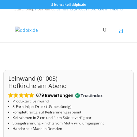
kontakt@ddpix.de
Start
/
Shop
/
Leinwand
/ Leinwand (01003) Hofkirche am Abend
Leinwand (01003)
Hofkirche am Abend
679 Bewertungen
Produktart: Leinwand
8-Farb-Inkjet-Druck (UV-beständig)
komplett fertig auf Keilrahmen gespannt
Keilrahmen in 2 cm und 4 cm Stärke verfügbar
Spiegelrahmung – nichts vom Motiv wird umgespannt
Handarbeit Made in Dresden