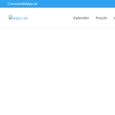
Ab
21,00
€
kontakt@ddpix.de
Enthält 19% MwSt.
zzgl.
Versand
Kalender
Puzzle