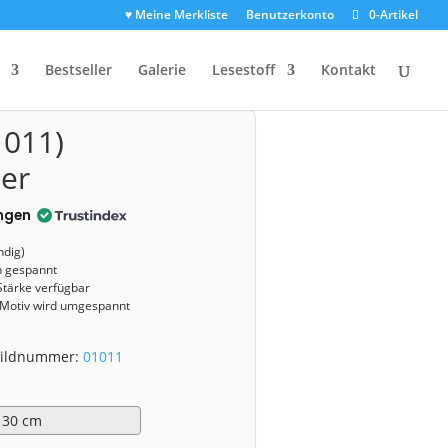
♥ Meine Merkliste
Benutzerkonto
0-Artikel
Bestseller
Galerie
Lesestoff
Kontakt
1011)
er
ngen
ndig)
n gespannt
Stärke verfügbar
 Motiv wird umgespannt
 Bildnummer:
01011