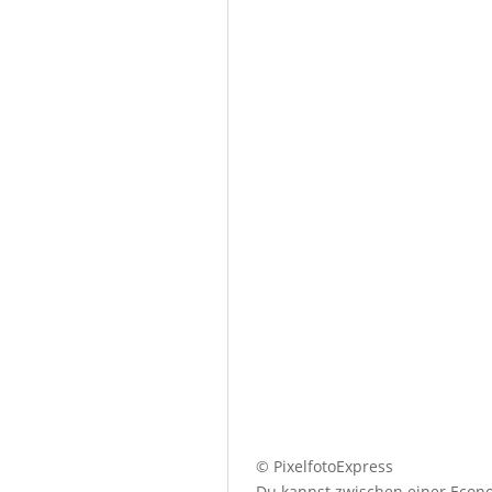
© PixelfotoExpress
Du kannst zwischen einer Econo