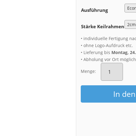
Ausführung
Stärke Keilrahmen
• individuelle Fertigung na
• ohne Logo-Aufdruck etc.
• Lieferung bis
Montag, 24
• Abholung vor Ort möglic
Leinwand
(01011)
Menge:
Blaues
Wunder
Menge
In de