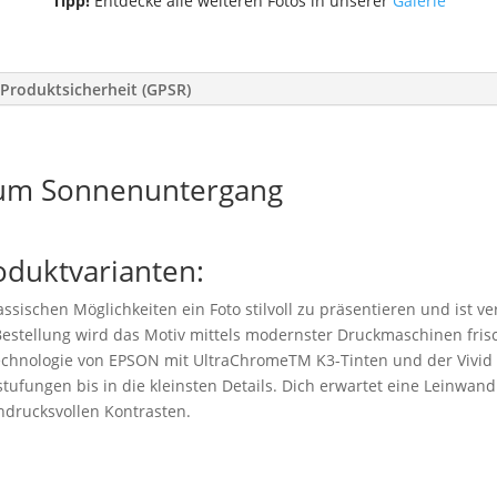
Tipp!
Entdecke alle weiteren Fotos in unserer
Galerie
Produktsicherheit (GPSR)
um Sonnenuntergang
oduktvarianten:
ssischen Möglichkeiten ein Foto stilvoll zu präsentieren und ist v
stellung wird das Motiv mittels modernster Druckmaschinen frisc
technologie von EPSON mit UltraChromeTM K3-Tinten und der Vivid
tufungen bis in die kleinsten Details. Dich erwartet eine Leinwand 
drucksvollen Kontrasten.