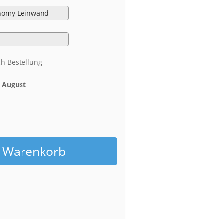
ch Bestellung
. August
h
n Warenkorb