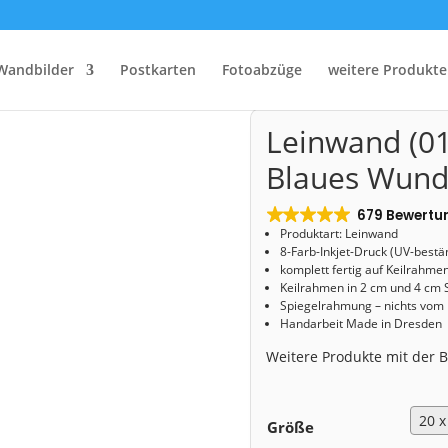
Wandbilder
Postkarten
Fotoabzüge
weitere Produkte
Start
/
Shop
/
Leinwand
/ Leinwand (01011) Blaues Wunder
Leinwand (0
Blaues Wund
679 Bewertu
Produktart: Leinwand
8-Farb-Inkjet-Druck (UV-bestä
komplett fertig auf Keilrahme
Keilrahmen in 2 cm und 4 cm 
Spiegelrahmung – nichts vom
Handarbeit Made in Dresden
Weitere Produkte mit der
Größe