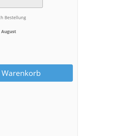
ch Bestellung
. August
h
n Warenkorb