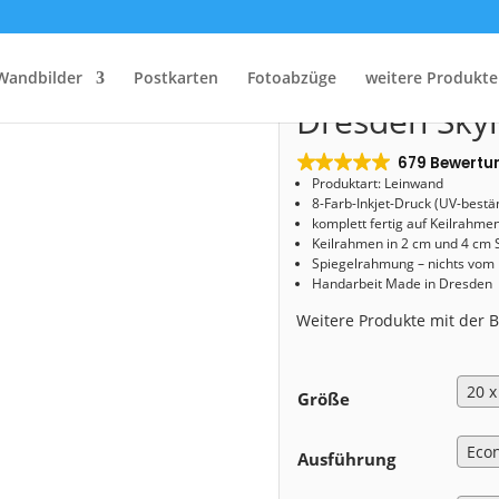
Start
/
Shop
/
Leinwand
/ Leinwand (01025) Dresden Skyline
Leinwand (0
Wandbilder
Postkarten
Fotoabzüge
weitere Produkte
Dresden Skyl
679 Bewertu
Produktart: Leinwand
8-Farb-Inkjet-Druck (UV-bestä
komplett fertig auf Keilrahme
Keilrahmen in 2 cm und 4 cm 
Spiegelrahmung – nichts vom
Handarbeit Made in Dresden
Weitere Produkte mit der
Größe
Ausführung