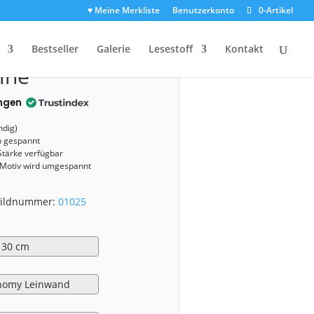
♥ Meine Merkliste
Benutzerkonto
0-Artikel
1025)
Bestseller
Galerie
Lesestoff
Kontakt
ine
ngen
ndig)
n gespannt
Stärke verfügbar
 Motiv wird umgespannt
 Bildnummer:
01025