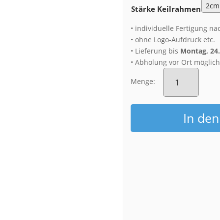
Stärke Keilrahmen
• individuelle Fertigung na
• ohne Logo-Aufdruck etc.
• Lieferung bis
Montag, 24
• Abholung vor Ort möglic
Leinwand
(01025)
Menge:
Dresden
Skyline
Menge
In de