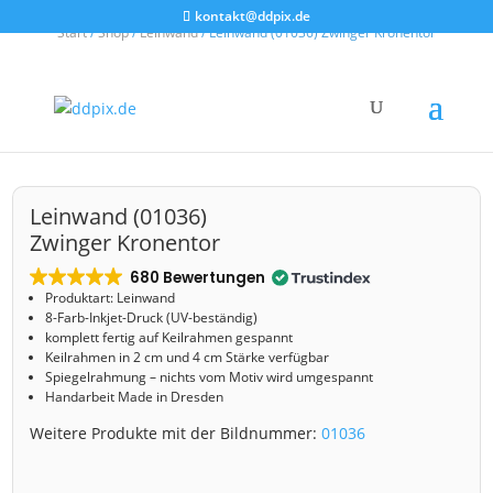
kontakt@ddpix.de
Start
/
Shop
/
Leinwand
/ Leinwand (01036) Zwinger Kronentor
Leinwand (01036)
Zwinger Kronentor
680 Bewertungen
Produktart: Leinwand
8-Farb-Inkjet-Druck (UV-beständig)
komplett fertig auf Keilrahmen gespannt
Keilrahmen in 2 cm und 4 cm Stärke verfügbar
Spiegelrahmung – nichts vom Motiv wird umgespannt
Handarbeit Made in Dresden
Weitere Produkte mit der Bildnummer:
01036