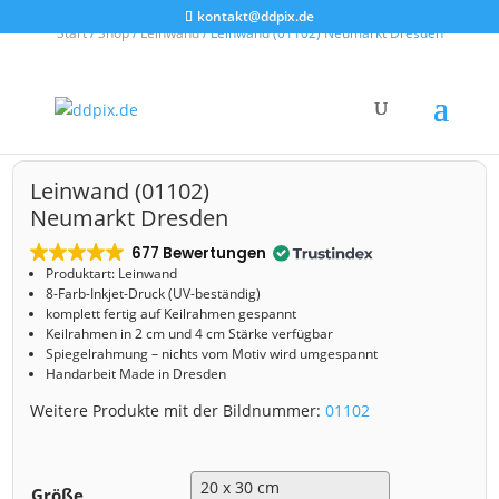
kontakt@ddpix.de
Start
/
Shop
/
Leinwand
/ Leinwand (01102) Neumarkt Dresden
Leinwand (01102)
Neumarkt Dresden
677 Bewertungen
Produktart: Leinwand
8-Farb-Inkjet-Druck (UV-beständig)
komplett fertig auf Keilrahmen gespannt
Keilrahmen in 2 cm und 4 cm Stärke verfügbar
Spiegelrahmung – nichts vom Motiv wird umgespannt
Handarbeit Made in Dresden
Weitere Produkte mit der Bildnummer:
01102
Größe