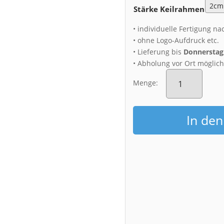
Stärke Keilrahmen
• individuelle Fertigung na
• ohne Logo-Aufdruck etc.
• Lieferung bis
Donnerstag,
• Abholung vor Ort möglic
Leinwand
(01114)
Menge:
Frauenkirche
am
Neumarkt
In de
Menge