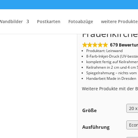
Start
/
Shop
/
Leinwand
/ Leinwand (01114) Frauenkirche am Neumarkt
Leinwand (0
Wandbilder
Postkarten
Fotoabzüge
weitere Produkte
Frauenkirch
679 Bewertu
Produktart: Leinwand
8-Farb-Inkjet-Druck (UV-bestä
komplett fertig auf Keilrahme
Keilrahmen in 2 cm und 4 cm 
Spiegelrahmung – nichts vom
Handarbeit Made in Dresden
Weitere Produkte mit der
Größe
Ausführung