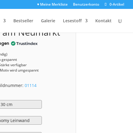
♥ Meine Merkliste
Benutzerkonto
0-Artikel
1114)
Bestseller
Galerie
Lesestoff
Kontakt
e am Neumarkt
ngen
ndig)
n gespannt
Stärke verfügbar
 Motiv wird umgespannt
 Bildnummer:
01114