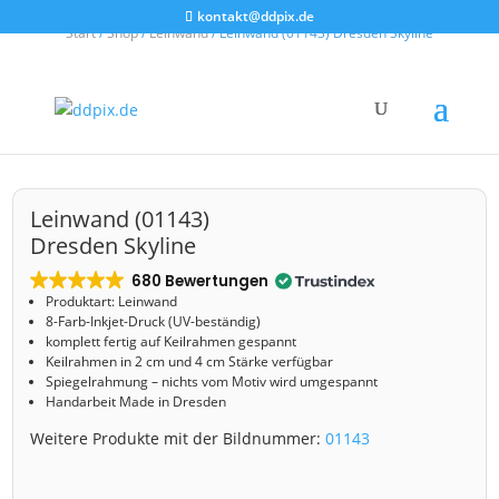
kontakt@ddpix.de
Start
/
Shop
/
Leinwand
/ Leinwand (01143) Dresden Skyline
Leinwand (01143)
Dresden Skyline
680 Bewertungen
Produktart: Leinwand
8-Farb-Inkjet-Druck (UV-beständig)
komplett fertig auf Keilrahmen gespannt
Keilrahmen in 2 cm und 4 cm Stärke verfügbar
Spiegelrahmung – nichts vom Motiv wird umgespannt
Handarbeit Made in Dresden
Weitere Produkte mit der Bildnummer:
01143